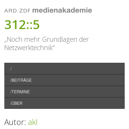
312::5
„Noch mehr Grundlagen der
Netzwerktechnik“
/
/BEITRÄGE
/TERMINE
/ÜBER
Autor:
akl