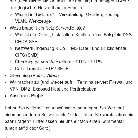
der „technische“ Netzaufbau im Seminar; Grundlagen TCP/IP,
der „logische“ Netzaufbau im Seminar
Was ist im Netz los? – Verkabelung, Geräten, Routing,
VLAN, Werkzeuge
Wozu braucht ein Netz Serverdienste?
Was ist ein Dienst; Installation, Konfiguration; Beispiele DNS,
DHCP, SSH
Netzwerkumgebung & Co. – MS-Datei- und Druckdienste:
CIFS (SMB)
Übertragung von Webseiten: HTTP / HTTPS
Datei-Transfer: FTP / SFTP
Streaming (Audio, Video)
Wir machen zu (und wieder auf) – Terminalserver; Firewall und
VPN; DMZ, Exposed Host und Portfreigaben
Abschluss-Projekt
Haben Sie weitere Themenwünsche, oder legen Sie Wert auf
einen besonderen Schwerpunkt? Oder haben Sie vorab schon ein
paar Fragen? Hinterlassen Sie uns einfach einen Kommentar
(unten auf dieser Seite)!