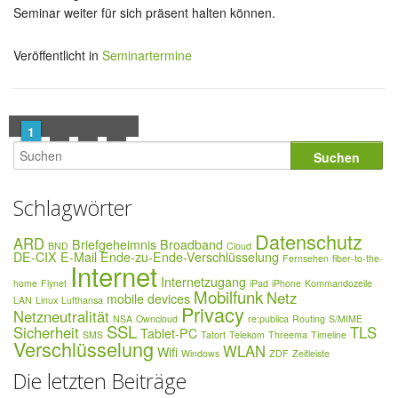
Seminar weiter für sich präsent halten können.
Veröffentlicht in
Seminartermine
1
2
3
»
Schlagwörter
Datenschutz
ARD
Briefgeheimnis
Broadband
BND
Cloud
DE-CIX
E-Mail
Ende-zu-Ende-Verschlüsselung
Fernsehen
fiber-to-the-
Internet
Internetzugang
home
Flynet
iPad
iPhone
Kommandozeile
Mobilfunk
Netz
mobile devices
LAN
Linux
Lufthansa
Privacy
Netzneutralität
NSA
Owncloud
re:publica
Routing
S/MIME
SSL
Sicherheit
TLS
Tablet-PC
SMS
Tatort
Telekom
Threema
Timeline
Verschlüsselung
WLAN
Wifi
Windows
ZDF
Zeitleiste
Die letzten Beiträge