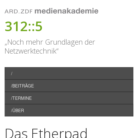
312::5
„Noch mehr Grundlagen der
Netzwerktechnik“
/
/BEITRÄGE
/TERMINE
/ÜBER
Das Etherpad