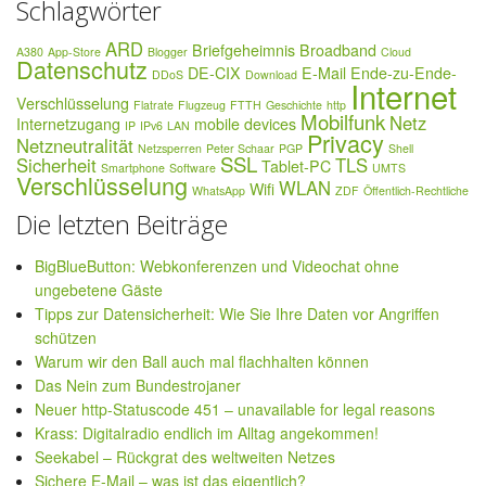
Schlagwörter
ARD
Briefgeheimnis
Broadband
A380
App-Store
Blogger
Cloud
Datenschutz
DE-CIX
E-Mail
Ende-zu-Ende-
DDoS
Download
Internet
Verschlüsselung
Flatrate
Flugzeug
FTTH
Geschichte
http
Mobilfunk
Netz
Internetzugang
mobile devices
IP
IPv6
LAN
Privacy
Netzneutralität
Netzsperren
Peter Schaar
PGP
Shell
SSL
Sicherheit
TLS
Tablet-PC
Smartphone
Software
UMTS
Verschlüsselung
WLAN
Wifi
WhatsApp
ZDF
Öffentlich-Rechtliche
Die letzten Beiträge
BigBlueButton: Webkonferenzen und Videochat ohne
ungebetene Gäste
Tipps zur Datensicherheit: Wie Sie Ihre Daten vor Angriffen
schützen
Warum wir den Ball auch mal flachhalten können
Das Nein zum Bundestrojaner
Neuer http-Statuscode 451 – unavailable for legal reasons
Krass: Digitalradio endlich im Alltag angekommen!
Seekabel – Rückgrat des weltweiten Netzes
Sichere E-Mail – was ist das eigentlich?