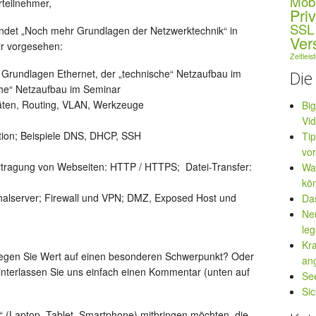
Mobi
teilnehmer,
Pri
SSL
findet „Noch mehr Grundlagen der Netzwerktechnik“ in
Ver
r vorgesehen:
Zeitleis
–
Grundlagen Ethernet, der „technische“ Netzaufbau im
Die
che“ Netzaufbau im Seminar
äten, Routing, VLAN, Werkzeuge
Bi
–
Vi
ration; Beispiele DNS, DHCP, SSH
Tip
vor
tragung von Webseiten: HTTP / HTTPS;
Datei-Transfer:
War
kö
nalserver;
Firewall und VPN;
DMZ, Exposed Host und
Da
Neu
leg
Kra
egen Sie Wert auf einen besonderen Schwerpunkt? Oder
an
nterlassen Sie uns einfach einen Kommentar (unten auf
See
Sic
“ (Laptop, Tablet, Smartphone) mitbringen möchten, die