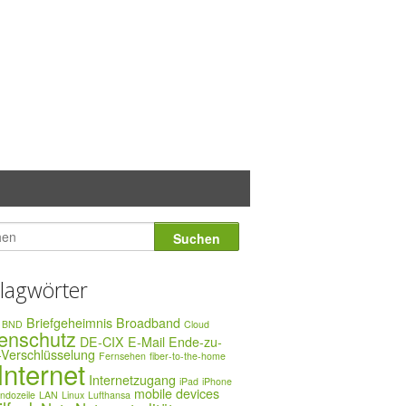
lagwörter
Briefgeheimnis
Broadband
BND
Cloud
enschutz
DE-CIX
E-Mail
Ende-zu-
Verschlüsselung
Fernsehen
fiber-to-the-home
Internet
Internetzugang
iPad
iPhone
mobile devices
dozeile
LAN
Linux
Lufthansa