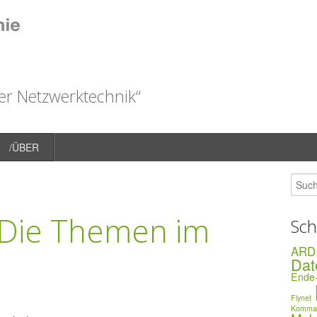
r Netzwerktechnik“
/ÜBER
: Die Themen im
Sch
ARD
Dat
Ende-
Flynet
Komman