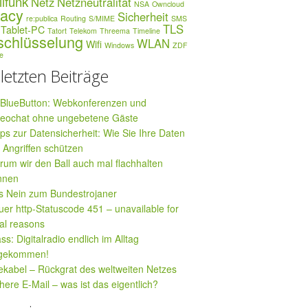
lfunk
Netz
Netzneutralität
NSA
Owncloud
vacy
Sicherheit
re:publica
Routing
S/MIME
SMS
TLS
Tablet-PC
Tatort
Telekom
Threema
Timeline
schlüsselung
WLAN
Wifi
Windows
ZDF
te
 letzten Beiträge
gBlueButton: Webkonferenzen und
deochat ohne ungebetene Gäste
ps zur Datensicherheit: Wie Sie Ihre Daten
 Angriffen schützen
um wir den Ball auch mal flachhalten
nnen
s Nein zum Bundestrojaner
er http-Statuscode 451 – unavailable for
al reasons
ss: Digitalradio endlich im Alltag
gekommen!
kabel – Rückgrat des weltweiten Netzes
here E-Mail – was ist das eigentlich?