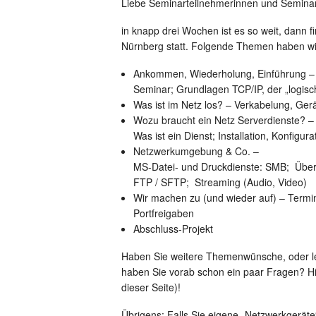
Liebe Seminarteilnehmerinnen und Seminar
in knapp drei Wochen ist es so weit, dann 
Nürnberg statt. Folgende Themen haben wi
Ankommen, Wiederholung, Einführung 
Seminar;
Grundlagen TCP/IP, der „logis
Was ist im Netz los? – V
erkabelung, Ger
Wozu braucht ein Netz Serverdienste? 
Was ist ein Dienst; Installation, Konfigu
Netzwerkumgebung & Co. –
MS-Datei- und Druckdienste: SMB;
Über
FTP / SFTP;
Streaming (Audio, Video)
Wir machen zu (und wieder auf) –
Termi
Portfreigaben
Abschluss-Projekt
Haben Sie weitere Themenwünsche, oder l
haben Sie vorab schon ein paar Fragen? Hi
dieser Seite)!
Übrigens: Falls Sie eigene „Netzwerkgeräte